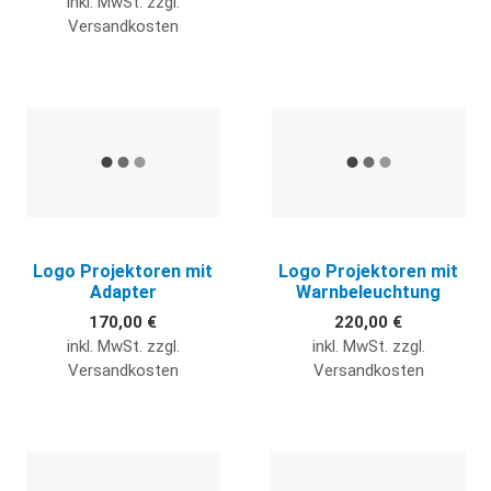
inkl. MwSt. zzgl.
Versandkosten
Quick View
Q
Logo Projektoren mit
Logo Projektoren mit
Adapter
Warnbeleuchtung
170,00 €
220,00 €
inkl. MwSt. zzgl.
inkl. MwSt. zzgl.
Versandkosten
Versandkosten
Quick View
Q