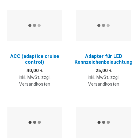
Quick View
Q
ACC (adaptice cruise
Adapter für LED
control)
Kennzeichenbeleuchtung
40,00 €
25,00 €
inkl. MwSt. zzgl.
inkl. MwSt. zzgl.
Versandkosten
Versandkosten
Quick View
Q