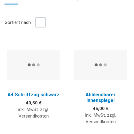
+/-
Sortiert nach
Gr
L
Quick View
Q
A4 Schriftzug schwarz
Abblendbarer
Innenspiegel
40,50 €
45,00 €
inkl. MwSt. zzgl.
inkl. MwSt. zzgl.
Versandkosten
Versandkosten