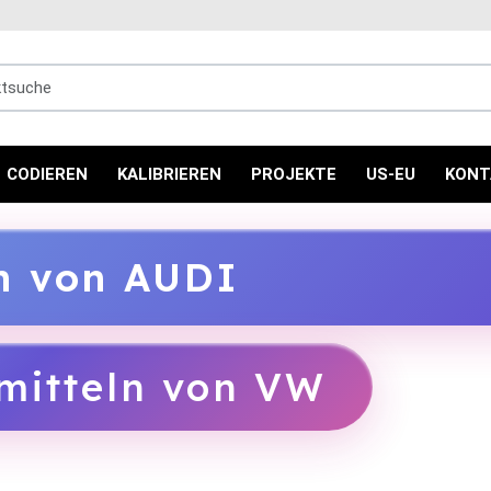
uche
CODIEREN
KALIBRIEREN
PROJEKTE
US-EU
KONT
ln von AUDI
mitteln von VW