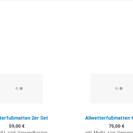
Quick View
terfußmatten 2er Set
Allwetterfußmatten 
59,00 €
75,00 €
wSt. zzgl. Versandkosten
inkl. MwSt. zzgl. Versa