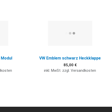
Quick View
Q
 Modul
VW Emblem schwarz Heckklappe
85,00 €
ndkosten
inkl. MwSt. zzgl. Versandkosten