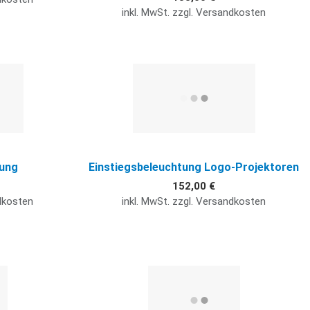
inkl. MwSt. zzgl. Versandkosten
Quick View
Q
tung
Einstiegsbeleuchtung Logo-Projektoren
152,00 €
ndkosten
inkl. MwSt. zzgl. Versandkosten
Quick View
Q