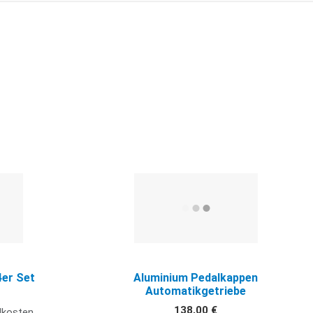
Gr
L
Quick View
Q
4er Set
Aluminium Pedalkappen
Automatikgetriebe
138,00 €
ndkosten