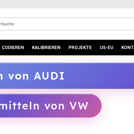
uche
CODIEREN
KALIBRIEREN
PROJEKTE
US-EU
KONT
ln von AUDI
mitteln von VW