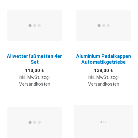
Quick View
Q
Allwetterfußmatten 4er
Aluminium Pedalkappen
Set
Automatikgetriebe
110,00 €
138,00 €
inkl. MwSt. zzgl.
inkl. MwSt. zzgl.
Versandkosten
Versandkosten
Quick View
Q