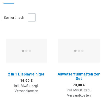
+/-
Sortiert nach
Gr
L
Quick View
Q
2 in 1 Displayreiniger
Allwetterfußmatten 2er
Set
16,90 €
70,00 €
inkl. MwSt. zzgl.
inkl. MwSt. zzgl.
Versandkosten
Versandkosten