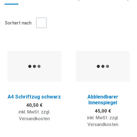
+/-
Sortiert nach
Gr
L
Quick View
Q
A4 Schriftzug schwarz
Abblendbarer
Innenspiegel
40,50 €
45,00 €
inkl. MwSt. zzgl.
inkl. MwSt. zzgl.
Versandkosten
Versandkosten