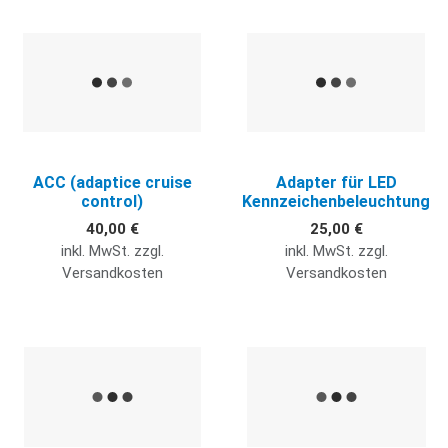
Quick View
Q
ACC (adaptice cruise
Adapter für LED
control)
Kennzeichenbeleuchtung
40,00 €
25,00 €
inkl. MwSt. zzgl.
inkl. MwSt. zzgl.
Versandkosten
Versandkosten
Quick View
Q