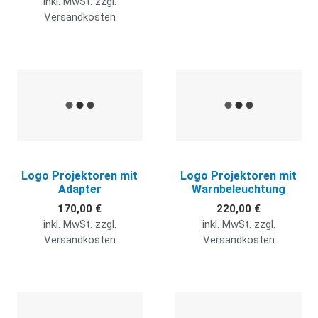
inkl. MwSt. zzgl.
Versandkosten
Quick View
Q
Logo Projektoren mit
Logo Projektoren mit
Adapter
Warnbeleuchtung
170,00 €
220,00 €
inkl. MwSt. zzgl.
inkl. MwSt. zzgl.
Versandkosten
Versandkosten
Quick View
Q