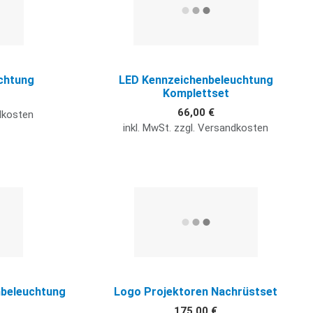
chtung
LED Kennzeichenbeleuchtung
Komplettset
66,00 €
ndkosten
inkl. MwSt. zzgl. Versandkosten
Quick View
Q
nbeleuchtung
Logo Projektoren Nachrüstset
175,00 €