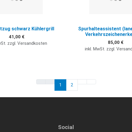
tzug schwarz Kühlergrill
Spurhalteassistent (lane
Verkehrszeichenerk
41,00 €
85,00 €
wSt. zzgl. Versandkosten
inkl. MwSt. zzgl. Versa
1
2
Social