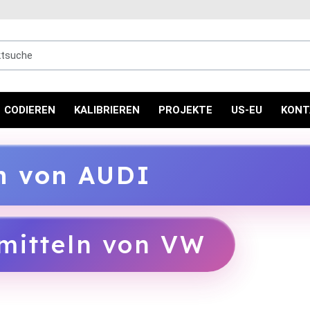
uche
CODIEREN
KALIBRIEREN
PROJEKTE
US-EU
KONT
ln von AUDI
mitteln von VW