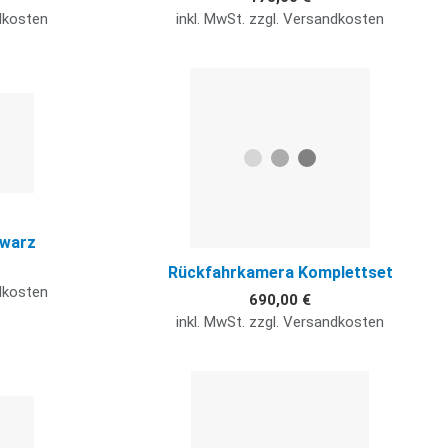
ndkosten
inkl. MwSt. zzgl. Versandkosten
Quick View
Q
hwarz
Rückfahrkamera Komplettset
ndkosten
690,00 €
inkl. MwSt. zzgl. Versandkosten
Quick View
Q