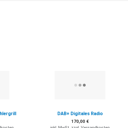
Gr
L
Quick View
Q
lergrill
DAB+ Digitales Radio
170,00 €
ndkosten
inkl. MwSt. zzgl. Versandkosten