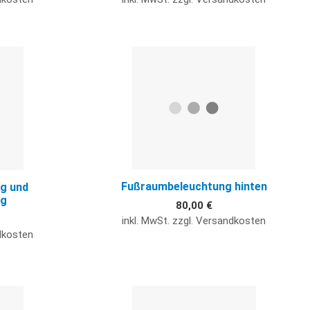
Quick View
Q
Fußraumbeleuchtung hinten
ng und
ng
80,00 €
inkl. MwSt. zzgl. Versandkosten
ndkosten
Quick View
Q