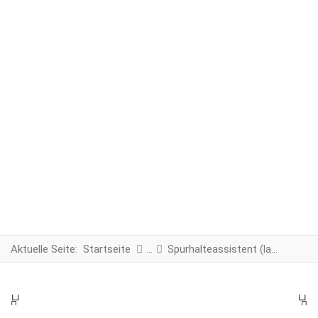
Aktuelle Seite:
Startseite
Spurhalteassistent (lane assist) / Verkehrszeichenerkennung
PREV
N