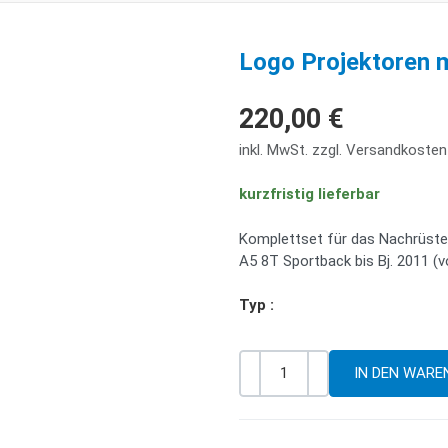
Logo Projektoren 
220,00 €
inkl. MwSt. zzgl. Versandkosten
kurzfristig lieferbar
Komplettset für das Nachrüste
A5 8T Sportback bis Bj. 2011 (vo
Typ :
-
+
Menge