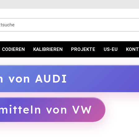
uche
CODIEREN
KALIBRIEREN
PROJEKTE
US-EU
KONT
ln von AUDI
mitteln von VW