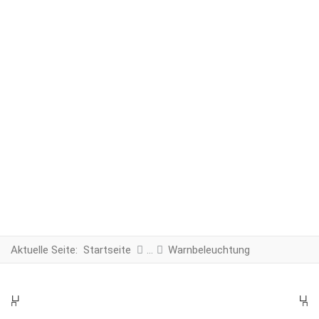
Aktuelle Seite:
Startseite
Warnbeleuchtung
PREV
N