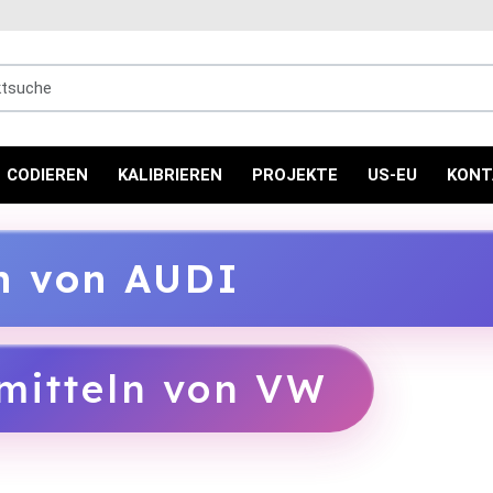
uche
CODIEREN
KALIBRIEREN
PROJEKTE
US-EU
KONT
ln von AUDI
mitteln von VW