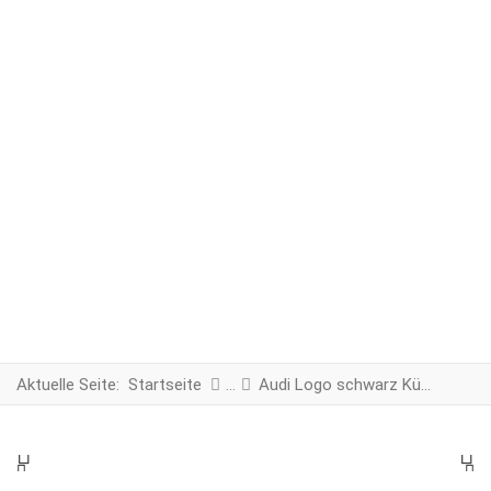
Aktuelle Seite:
Startseite
Audi Logo schwarz Kühlergrill
PREV
N