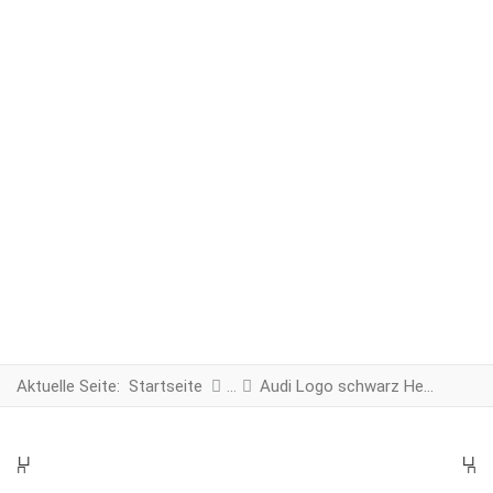
Aktuelle Seite:
Startseite
Audi Logo schwarz Heckklappe
PREV
N