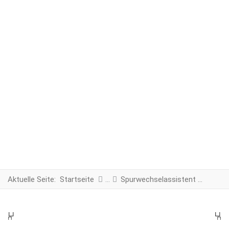
Aktuelle Seite:
Startseite
Spurwechselassistent Zentralkabelbaum
PREV
N