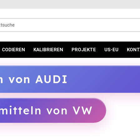
uche
CODIEREN
KALIBRIEREN
PROJEKTE
US-EU
KONT
ln von AUDI
mitteln von VW