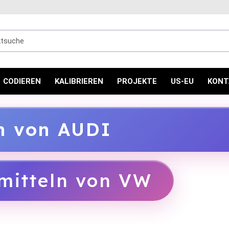
uche
CODIEREN
KALIBRIEREN
PROJEKTE
US-EU
KONT
ln von AUDI
mitteln von VW