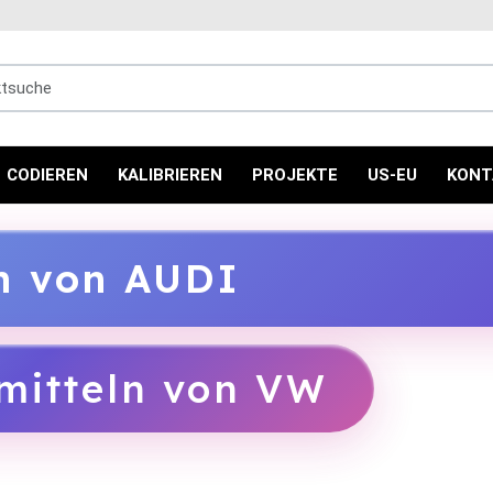
uche
CODIEREN
KALIBRIEREN
PROJEKTE
US-EU
KONT
ln von AUDI
mitteln von VW