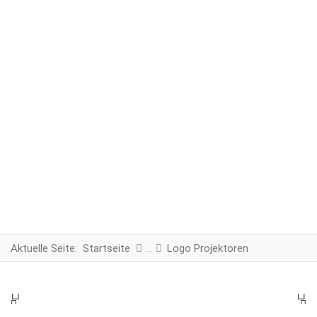
Aktuelle Seite:
Startseite
Logo Projektoren
PREV
N