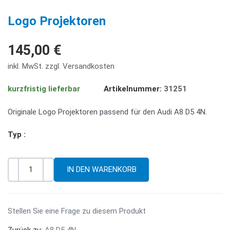
PREV
NE
Logo Projektoren
145,00 €
inkl. MwSt. zzgl. Versandkosten
kurzfristig lieferbar
Artikelnummer:
31251
Originale Logo Projektoren passend für den Audi A8 D5 4N.
Typ :
-
+
Menge
Stellen Sie eine Frage zu diesem Produkt
Zurück zu:
A8 D5 4N