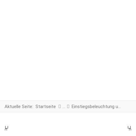
Aktuelle Seite:
Startseite
Einstiegsbeleuchtung und Warnbeleuchtung
PREV
N