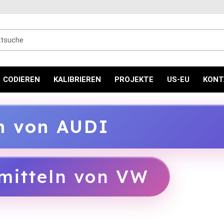
uche
CODIEREN
KALIBRIEREN
PROJEKTE
US-EU
KONT
ln von AUDI
mitteln von VW