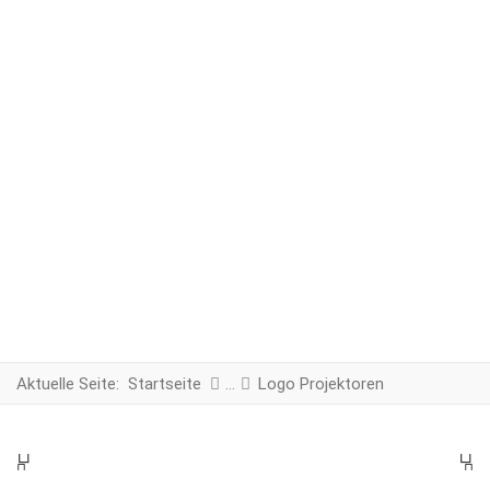
Aktuelle Seite:
Startseite
Logo Projektoren
PREV
N