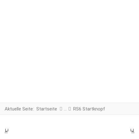
Aktuelle Seite:
Startseite
RS6 Startknopf
PREV
N