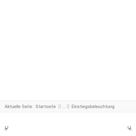
Aktuelle Seite:
Startseite
Einstiegsbeleuchtung
PREV
N