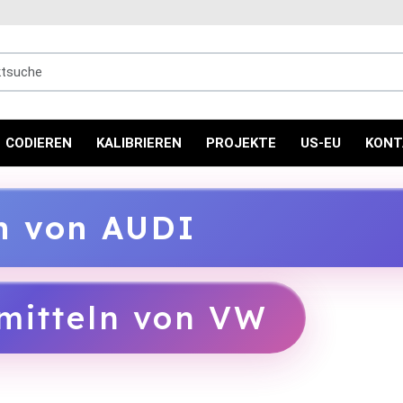
uche
CODIEREN
KALIBRIEREN
PROJEKTE
US-EU
KONT
ln von AUDI
mitteln von VW