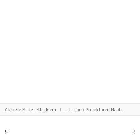
Aktuelle Seite:
Startseite
Logo Projektoren Nachrüstset
PREV
N