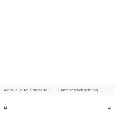
Aktuelle Seite:
Startseite
Ambientebeleuchtung LED Module
PREV
N