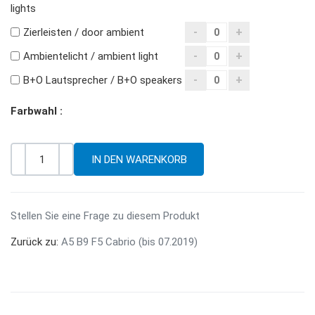
lights
Zierleisten / door ambient
Ambientelicht / ambient light
B+O Lautsprecher / B+O speakers
Farbwahl :
-
+
Menge
Stellen Sie eine Frage zu diesem Produkt
Zurück zu:
A5 B9 F5 Cabrio (bis 07.2019)