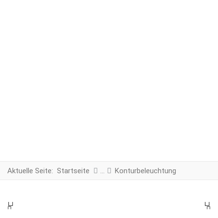
Aktuelle Seite:
Startseite
Konturbeleuchtung
PREV
N