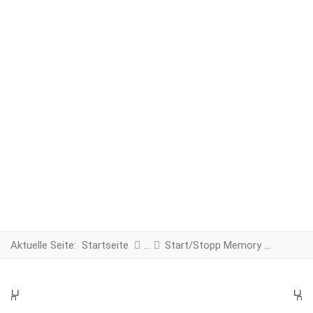
Aktuelle Seite:
Startseite
Start/Stopp Memory Modul
PREV
N