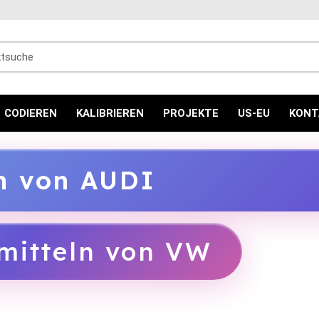
uche
CODIEREN
KALIBRIEREN
PROJEKTE
US-EU
KONT
ln von AUDI
mitteln von VW