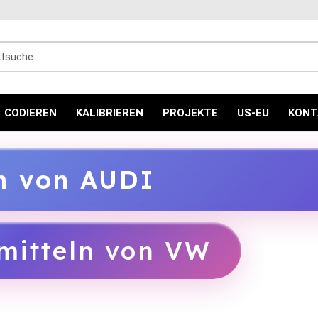
uche
CODIEREN
KALIBRIEREN
PROJEKTE
US-EU
KONT
ln von AUDI
mitteln von VW