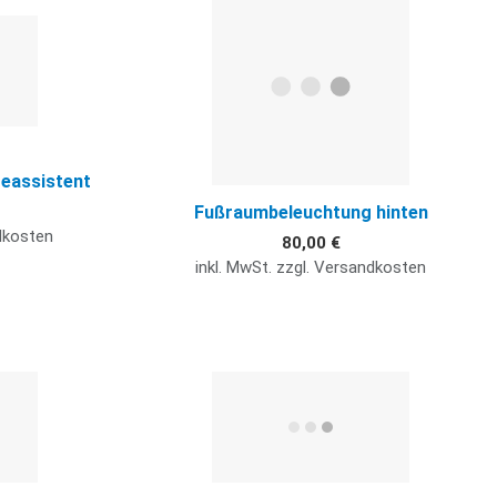
Quick View
Q
teassistent
Fußraumbeleuchtung hinten
ndkosten
80,00 €
inkl. MwSt. zzgl. Versandkosten
Quick View
Q