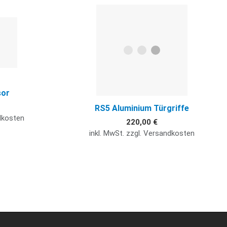
Quick View
Q
sor
RS5 Aluminium Türgriffe
ndkosten
220,00 €
inkl. MwSt. zzgl. Versandkosten