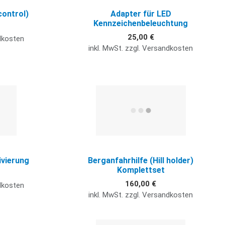
control)
Adapter für LED
Kennzeichenbeleuchtung
25,00 €
ndkosten
inkl. MwSt. zzgl. Versandkosten
Quick View
Q
ivierung
Berganfahrhilfe (Hill holder)
Komplettset
160,00 €
ndkosten
inkl. MwSt. zzgl. Versandkosten