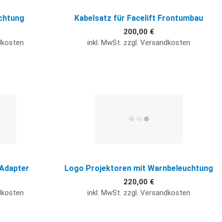
chtung
Kabelsatz für Facelift Frontumbau
200,00 €
ndkosten
inkl. MwSt. zzgl. Versandkosten
Quick View
Q
 Adapter
Logo Projektoren mit Warnbeleuchtung
220,00 €
ndkosten
inkl. MwSt. zzgl. Versandkosten