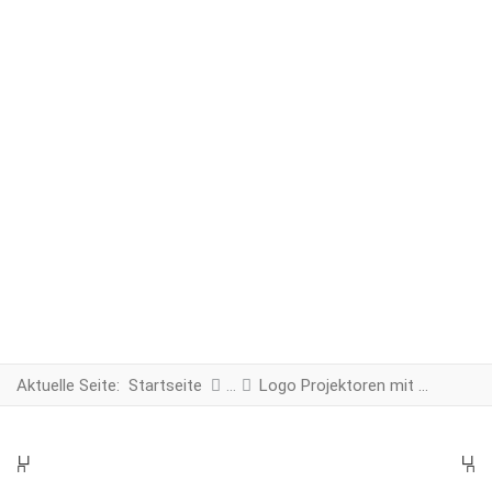
Aktuelle Seite:
Startseite
Logo Projektoren mit Warnbeleuchtung
PREV
N