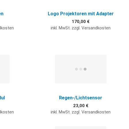
en
Logo Projektoren mit Adapter
170,00 €
ndkosten
inkl. MwSt. zzgl. Versandkosten
Quick View
Q
ul
Regen-/Lichtsensor
23,00 €
ndkosten
inkl. MwSt. zzgl. Versandkosten