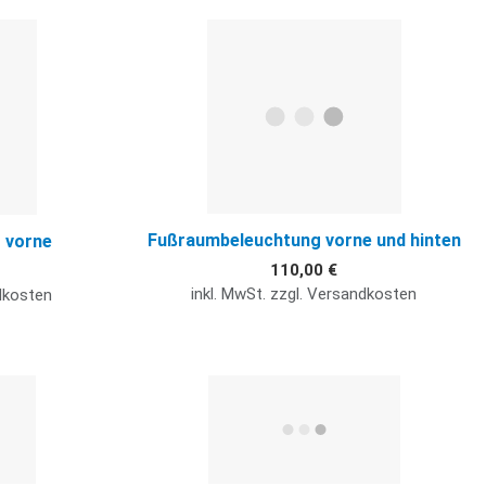
Quick View
Q
Fußraumbeleuchtung vorne und hinten
 vorne
110,00 €
inkl. MwSt. zzgl. Versandkosten
ndkosten
Quick View
Q