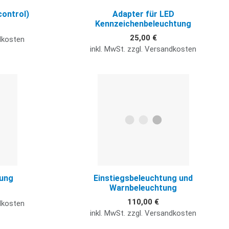
control)
Adapter für LED
Kennzeichenbeleuchtung
25,00 €
ndkosten
inkl. MwSt. zzgl. Versandkosten
Quick View
Q
tung
Einstiegsbeleuchtung und
Warnbeleuchtung
110,00 €
ndkosten
inkl. MwSt. zzgl. Versandkosten