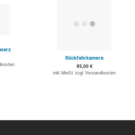
Quick View
Q
hwarz
Rückfahrkamera
ndkosten
85,00 €
inkl. MwSt. zzgl. Versandkosten