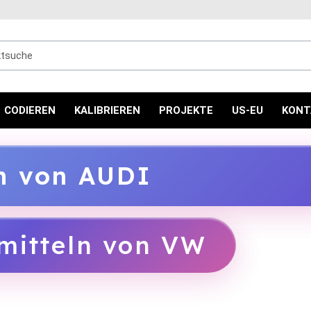
uche
CODIEREN
KALIBRIEREN
PROJEKTE
US-EU
KONT
ln von AUDI
mitteln von VW