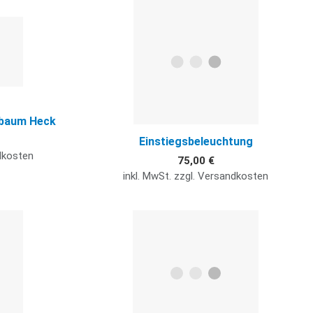
Quick View
Q
lbaum Heck
Einstiegsbeleuchtung
ndkosten
75,00 €
inkl. MwSt. zzgl. Versandkosten
Quick View
Q