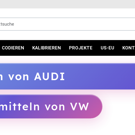
uche
CODIEREN
KALIBRIEREN
PROJEKTE
US-EU
KONT
ln von AUDI
mitteln von VW