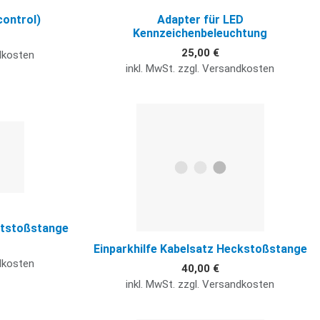
control)
Adapter für LED
Kennzeichenbeleuchtung
25,00 €
ndkosten
inkl. MwSt. zzgl. Versandkosten
Quick View
Q
ntstoßstange
Einparkhilfe Kabelsatz Heckstoßstange
ndkosten
40,00 €
inkl. MwSt. zzgl. Versandkosten