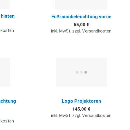
hinten
Fußraumbeleuchtung vorne
55,00 €
ndkosten
inkl. MwSt. zzgl. Versandkosten
Quick View
Q
uchtung
Logo Projektoren
145,00 €
inkl. MwSt. zzgl. Versandkosten
ndkosten