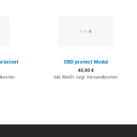
Quick View
Q
hrüstset
OBD protect Modul
40,00 €
ndkosten
inkl. MwSt. zzgl. Versandkosten