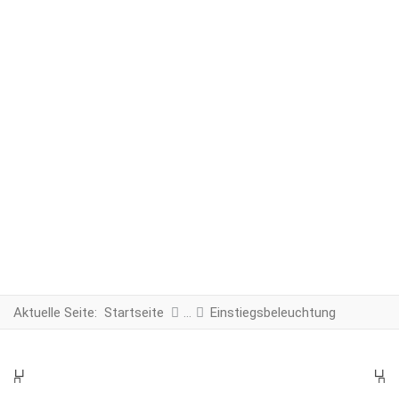
Aktuelle Seite:
Startseite
Einstiegsbeleuchtung
PREV
N