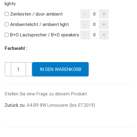
lights
Zierleisten / door ambient
Ambientelicht / ambient light
B+O Lautsprecher / B+O speakers
Farbwahl :
-
+
Menge
Stellen Sie eine Frage zu diesem Produkt
Zurück zu:
A4 B9 8W Limousine (bis 07.2019)