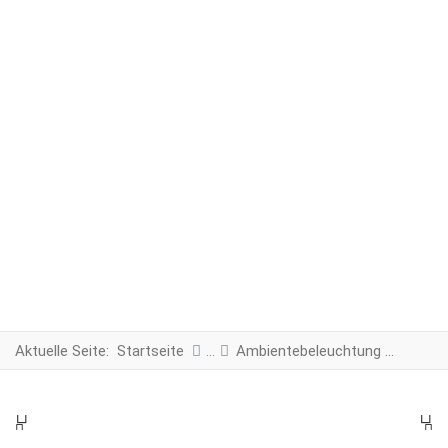
Aktuelle Seite:
Startseite
Ambientebeleuchtung LED Module
PREV
N