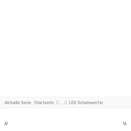
Aktuelle Seite:
Startseite
LED Scheinwerfer
PREV
N