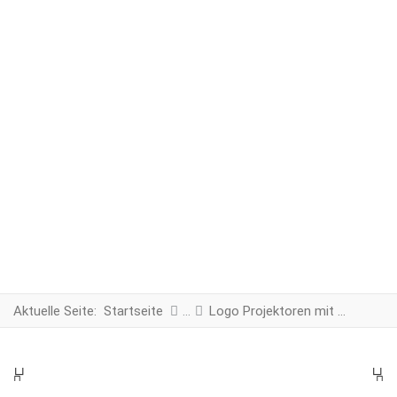
Aktuelle Seite:
Startseite
Logo Projektoren mit Warnbeleuchtung
PREV
N