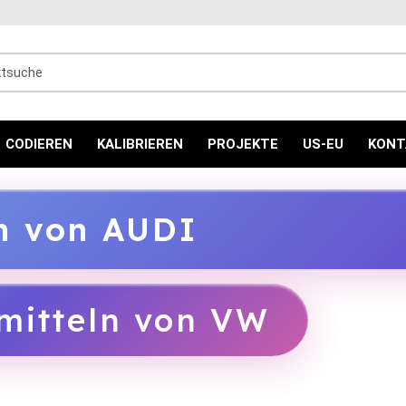
uche
CODIEREN
KALIBRIEREN
PROJEKTE
US-EU
KONT
ln von AUDI
mitteln von VW