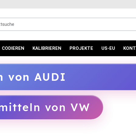
uche
CODIEREN
KALIBRIEREN
PROJEKTE
US-EU
KONT
ln von AUDI
mitteln von VW