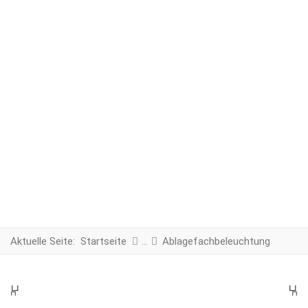
Aktuelle Seite:
Startseite
Ablagefachbeleuchtung
PREV
N