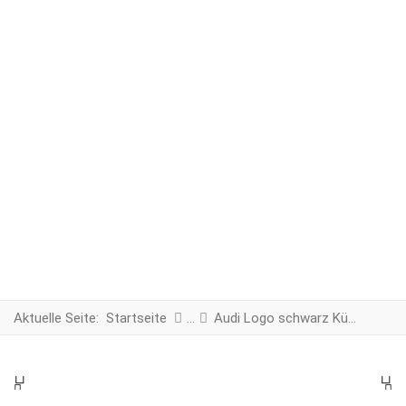
Aktuelle Seite:
Startseite
Audi Logo schwarz Kühlergrill
PREV
N