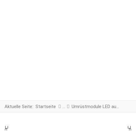
Aktuelle Seite:
Startseite
Umrüstmodule LED auf LED mit dynamischen Blinker
PREV
N