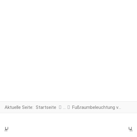
Aktuelle Seite:
Startseite
Fußraumbeleuchtung vorne
PREV
N