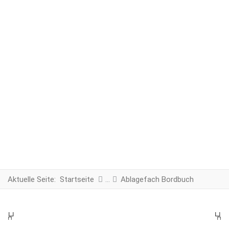
Aktuelle Seite:
Startseite
Ablagefach Bordbuch
PREV
N