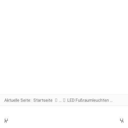
Aktuelle Seite:
Startseite
LED Fußraumleuchten farbig
PREV
N