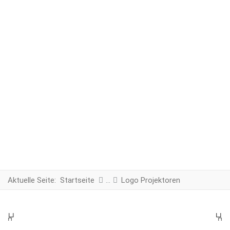
Aktuelle Seite:
Startseite
Logo Projektoren
PREV
N