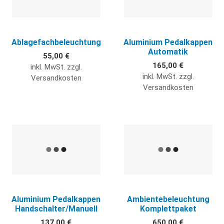
Ablagefachbeleuchtung
Aluminium Pedalkappen
Automatik
55,00 €
165,00 €
inkl. MwSt. zzgl.
inkl. MwSt. zzgl.
Versandkosten
Versandkosten
Quick View
Q
Aluminium Pedalkappen
Ambientebeleuchtung
Handschalter/Manuell
Komplettpaket
137,00 €
650,00 €