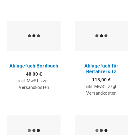
Quick View
Q
Ablagefach Bordbuch
Ablagefach für
Beifahrersitz
48,00 €
115,00 €
inkl. MwSt. zzgl.
inkl. MwSt. zzgl.
Versandkosten
Versandkosten
Quick View
Q