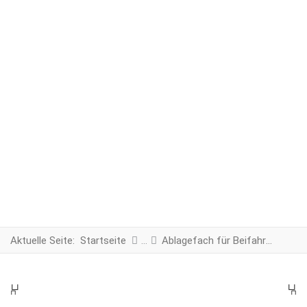
Aktuelle Seite:
Startseite
Ablagefach für Beifahrersitz
PREV
N