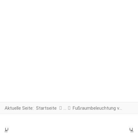
Aktuelle Seite:
Startseite
Fußraumbeleuchtung vorne und hinten
PREV
N