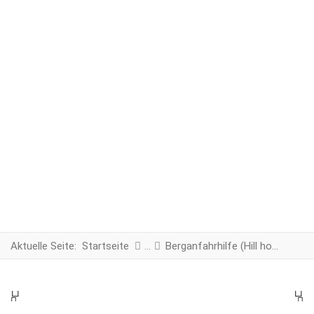
Aktuelle Seite:
Startseite
Berganfahrhilfe (Hill holder) Komplettset
PREV
N