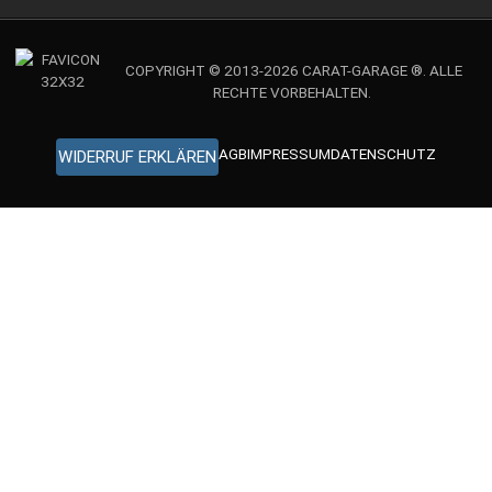
COPYRIGHT © 2013-2026 CARAT-GARAGE ®. ALLE
RECHTE VORBEHALTEN.
AGB
IMPRESSUM
DATENSCHUTZ
WIDERRUF ERKLÄREN