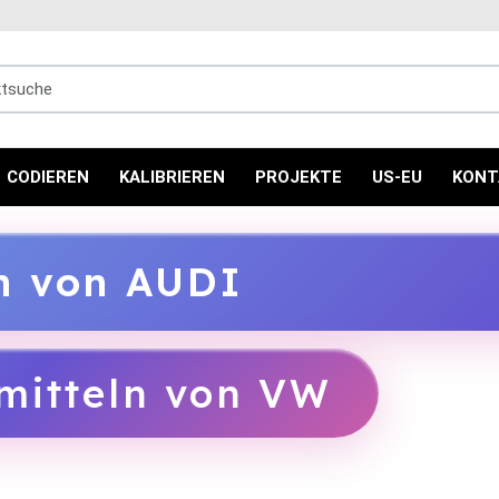
uche
CODIEREN
KALIBRIEREN
PROJEKTE
US-EU
KONT
ln von AUDI
mitteln von VW